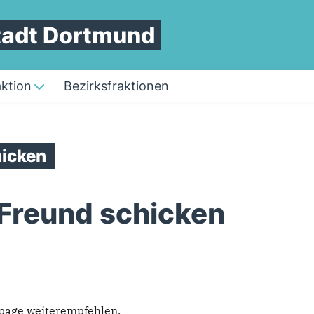
Stadt Dortmund
aktion
Bezirksfraktionen
icken
 Freund schicken
epage weiterempfehlen.