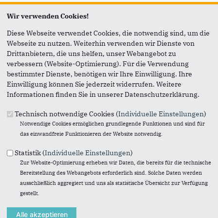
Seite versenden
Wir verwenden Cookies!
Diese Webseite verwendet Cookies, die notwendig sind, um die
Vielen Dank, dass Sie die Inhalte unserer Homepage
Webseite zu nutzen. Weiterhin verwenden wir Dienste von
weiterempfehlen.
Drittanbietern, die uns helfen, unser Webangebot zu
verbessern (Website-Optimierung). Für die Verwendung
Anmerkung: Ihre E-Mail-Adresse wird benötigt um die
bestimmter Dienste, benötigen wir Ihre Einwilligung. Ihre
Personen, denen Sie die Seite weiterempfehlen, zu
Einwilligung können Sie jederzeit widerrufen. Weitere
informieren, von wem die Empfehlung kommt, und dass es
Informationen finden Sie in unserer Datenschutzerklärung.
kein Spam ist.
Technisch notwendige Cookies (
Individuelle Einstellungen
)
Das mit * gekennzeichnete Feld ist ein Pflichtfeld.
Notwendige Cookies ermöglichen grundlegende Funktionen und sind für
das einwandfreie Funktionieren der Website notwendig.
Eigene E-Mail-Adresse
*
Statistik (
Individuelle Einstellungen
)
Zur Website-Optimierung erheben wir Daten, die bereits für die technische
Eigener Name
*
Bereitstellung des Webangebots erforderlich sind. Solche Daten werden
ausschließlich aggregiert und uns als statistische Übersicht zur Verfügung
gestellt.
Senden an
*