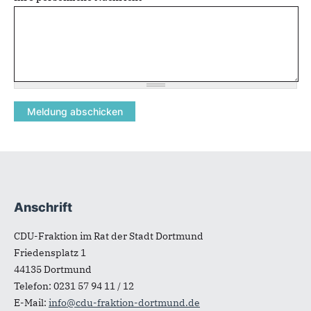
Anschrift
Fußbereich
CDU-Fraktion im Rat der Stadt Dortmund
Friedensplatz 1
44135
Dortmund
Telefon:
0231 57 94 11 / 12
E-Mail:
info@cdu-fraktion-dortmund.de