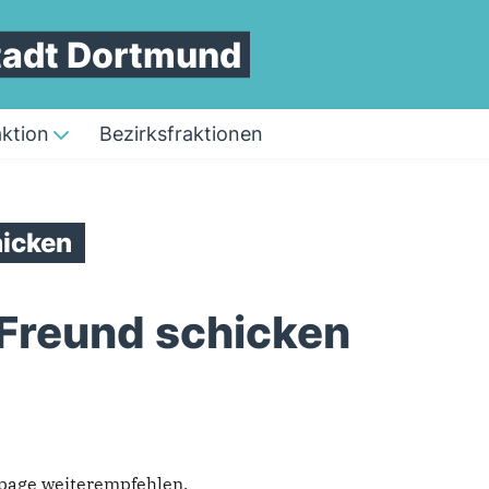
Stadt Dortmund
aktion
Bezirksfraktionen
icken
 Freund schicken
epage weiterempfehlen.