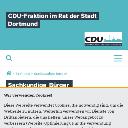
CDU-Fraktion im Rat der Stadt
Dortmund
Toggl
Sie sind hier
»
Fraktion
»
Sachkundige Bürger
Sachkundige
Bürger
Wir verwenden Cookies!
Unsere Fraktion hat von der gesetzlichen Möglichkeit
Diese Webseite verwendet Cookies, die notwendig sind, um die
Gebrauch gemacht, sachkundige Bürger als Mitglieder der
Webseite zu nutzen. Weiterhin verwenden wir Dienste von
Ausschüsse des Rates zu benennen (§ 58 Absatz 3
Drittanbietern, die uns helfen, unser Webangebot zu
Gemeindeordnung Nordrhein-Westfalen). Die
verbessern (Website-Optimierung). Für die Verwendung
Berücksichtigung sachkundiger Bürger schafft die