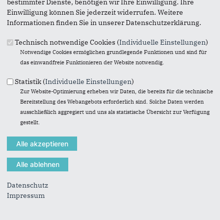
bestimmter Dienste, benötigen wir Ihre Einwilligung. Ihre
Möglichkeit, in den Ausschüssen die Erfahrung und den
Einwilligung können Sie jederzeit widerrufen. Weitere
Sachverstand von Bürgern zu nutzen, die kein Ratsmandat
Informationen finden Sie in unserer Datenschutzerklärung.
haben.
Technisch notwendige Cookies (
Individuelle Einstellungen
)
Auf Vorschlag unserer Fraktion hat der Rat der Stadt
Notwendige Cookies ermöglichen grundlegende Funktionen und sind für
Dortmund folgende sachkundige Bürger bestellt:
das einwandfreie Funktionieren der Website notwendig.
Andreas Brunnert
(Ausschuss für Bürgerdienste,
Statistik (
Individuelle Einstellungen
)
öffentliche Ordnung, Anregungen und Beschwerden)
Zur Website-Optimierung erheben wir Daten, die bereits für die technische
Karl-Martin Dittmann
(Ausschuss für Kultur, Sport und
Bereitstellung des Webangebots erforderlich sind. Solche Daten werden
Freizeit)
ausschließlich aggregiert und uns als statistische Übersicht zur Verfügung
Alexander Golkowski
(Schulausschuss)
gestellt.
Pia L. Imiolczyk
(Ausschuss für Kinder, Jugend und
Familie; Betriebsausschuss FABIDO)
Michaela Uhlig
(Gleichstellungsausschuss; stellv.
Mitglied im Behindertenpolitischen Netzwerk der Stadt
Dortmund)
Datenschutz
Impressum