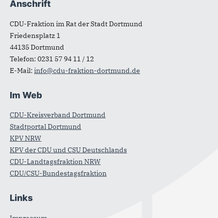
Anschrift
Fußbereich
CDU-Fraktion im Rat der Stadt Dortmund
Friedensplatz 1
44135
Dortmund
Telefon:
0231 57 94 11 / 12
E-Mail:
info@cdu-fraktion-dortmund.de
Im Web
CDU-Kreisverband Dortmund
Stadtportal Dortmund
KPV NRW
KPV der CDU und CSU Deutschlands
CDU-Landtagsfraktion NRW
CDU/CSU-Bundestagsfraktion
Links
Impressum