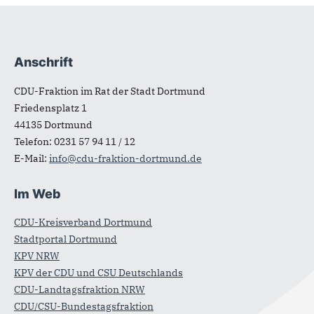
Anschrift
Fußbereich
CDU-Fraktion im Rat der Stadt Dortmund
Friedensplatz 1
44135
Dortmund
Telefon:
0231 57 94 11 / 12
E-Mail:
info@cdu-fraktion-dortmund.de
Im Web
CDU-Kreisverband Dortmund
Stadtportal Dortmund
KPV NRW
KPV der CDU und CSU Deutschlands
CDU-Landtagsfraktion NRW
CDU/CSU-Bundestagsfraktion