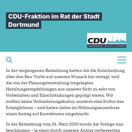
Sie sind hier
»
Bau-Turbo: Endlich beschlossen - Mit wichtigen Korrekturen auf
Betreiben der CDU
CDU-Fraktion im Rat der Stadt
Dortmund
Bau-Turbo:
Endlich
beschlossen
-
Mit
wichtigen
Korrekturen
auf
Betreiben
der
CDU
18.05.2026
Toggl
In der vergangenen Ratssitzung hatten wir die Entscheidung
über den Bau-Turbo auf unseren Wunsch hin vertagt, weil
die von der Planungsverwaltung vorgelegten
Handlungsempfehlungen aus unserer Sicht zu sehr von
Vorbehalten und Einschränkungen geprägt waren. Wir
wollten keine Verhinderungskultur, sondern eine Kultur des
Ermöglichens – und haben daher im Wohnungsausschuss
einen Antrag auf Korrekturen eingebracht.
In der Ratssitzung vom 26. März 2026 wurde die Vorlage nun
beschlossen – in einer durch unseren Antrag verbesserten