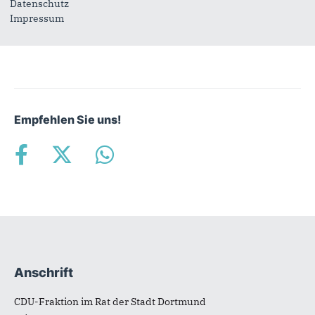
Datenschutz
mündlichen Bericht des Vorsitzenden der CDU-Fraktion im
Impressum
Rat der Stadt Dortmund vor, dessen wir Redemanuskript wir
hier veröffentlichen.
Empfehlen Sie uns!
Anschrift
Fußbereich
CDU-Fraktion im Rat der Stadt Dortmund