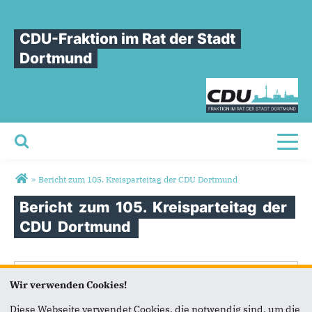
CDU-Fraktion im Rat der Stadt
Dortmund
Toggl
Sie sind hier
»
Bericht zum 105. Kreisparteitag der CDU Dortmund
Bericht
zum
105.
Kreisparteitag
der
CDU
Dortmund
Wir verwenden Cookies!
Diese Webseite verwendet Cookies, die notwendig sind, um die