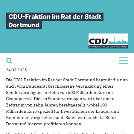
Sie sind hier
»
CDU-Fraktion fordert proaktive Maßnahmen der Stadtverwaltung
zur effektiven Nutzung des neuen Sondervermögens für Infrastruktur
CDU-Fraktion im Rat der Stadt
Dortmund
CDU-Fraktion
fordert
proaktive
Maßnahmen
der
Stadtverwaltung
zur
effektiven
Nutzung
des
neuen
Sondervermögens
für
Infrastruktur
Toggl
24.03.2025
Die CDU-Fraktion im Rat der Stadt Dortmund begrüßt die nun
auch vom Bundesrat beschlossene Verankerung eines
Sondervermögens in Höhe von 500 Milliarden Euro im
Grundgesetz. Dieses Sondervermögen wird über einen
Zeitraum von zehn Jahren bereitgestellt, wobei 100
Milliarden Euro speziell für Investitionen der Länder und
Kommunen vorgesehen sind. Somit wird auch die Stadt
Dortmund hiervon profitieren können.