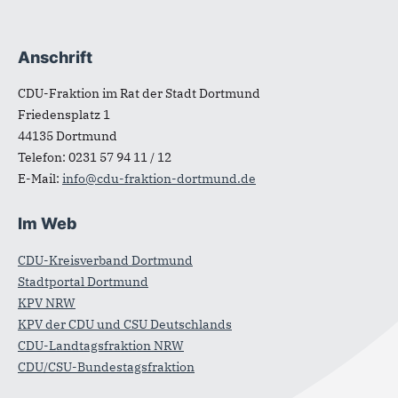
Anschrift
Fußbereich
CDU-Fraktion im Rat der Stadt Dortmund
Friedensplatz 1
44135
Dortmund
Telefon:
0231 57 94 11 / 12
E-Mail:
info@cdu-fraktion-dortmund.de
Im Web
CDU-Kreisverband Dortmund
Stadtportal Dortmund
KPV NRW
KPV der CDU und CSU Deutschlands
CDU-Landtagsfraktion NRW
CDU/CSU-Bundestagsfraktion