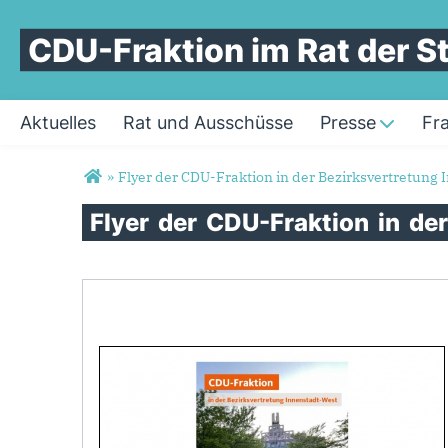
CDU-Fraktion im Rat der 
Aktuelles
Rat und Ausschüsse
Presse
Fr
Sie sind hier
»
Flyer der CDU-Fraktion in der Bezirksvertretung
Flyer
der
CDU-Fraktion
in
de