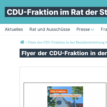
CDU-Fraktion im Rat der 
Aktuelles
Rat und Ausschüsse
Presse
Fr
Sie sind hier
»
Flyer der CDU-Fraktion in der Bezirksvertretung
Flyer
der
CDU-Fraktion
in
de