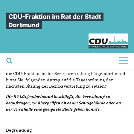
Sie sind hier
»
Graffitifläche an der Heinrich Böll Gesamtschule
CDU-Fraktion im Rat der Stadt
Graffitifläche
an
der
Heinrich
Böll
Dortmund
Gesamtschule
18.06.2021
Beschluss
Sehr geehrter Herr Bezirksbürgermeister,
Toggl
die CDU-Fraktion in der Bezirksvertretung Lütgendortmund
bittet Sie, folgenden Antrag auf die Tagesordnung der
nächsten Sitzung der Bezirksvertretung zu setzen:
Die BV Lütgendortmund beschließt, die Verwaltung zu
beauftragen, zu überprüfen ob es am Schulgebäude oder an
der Turnhalle eine geeignete Stelle geben könnte.
Begründung