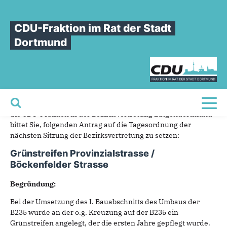
Sie sind hier
»
Grünstreifen Provinzialstrasse / Böckenfelder Strasse
CDU-Fraktion im Rat der Stadt
Grünstreifen
Provinzialstrasse
/
Dortmund
Böckenfelder
Strasse
23.10.2018
Sehr geehrter Herr Bezirksbürgermeister,
Toggl
die CDU-Fraktion in der Bezirksvertretung Lütgendortmund
bittet Sie, folgenden Antrag auf die Tagesordnung der
nächsten Sitzung der Bezirksvertretung zu setzen:
Grünstreifen Provinzialstrasse /
Böckenfelder Strasse
Begründung:
Bei der Umsetzung des I. Bauabschnitts des Umbaus der
B235 wurde an der o.g. Kreuzung auf der B235 ein
Grünstreifen angelegt, der die ersten Jahre gepflegt wurde.