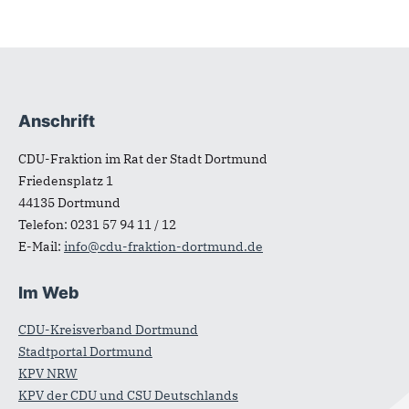
Anschrift
Fußbereich
CDU-Fraktion im Rat der Stadt Dortmund
Friedensplatz 1
44135
Dortmund
Telefon:
0231 57 94 11 / 12
E-Mail:
info@cdu-fraktion-dortmund.de
Im Web
CDU-Kreisverband Dortmund
Stadtportal Dortmund
KPV NRW
KPV der CDU und CSU Deutschlands