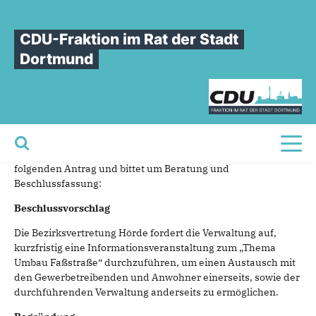
Sie sind hier
»
Informationsveranstaltung
CDU-Fraktion im Rat der Stadt
Informationsveranstaltung
Dortmund
13.01.2020
Sehr geehrter Herr Hillgeris,
für die nächste Sitzung der Bezirksvertretung Dortmund-
Toggl
Hörde stellt die CDU-Fraktion in der Bezirksvertretung
folgenden Antrag und bittet um Beratung und
Beschlussfassung:
Beschlussvorschlag
Die Bezirksvertretung Hörde fordert die Verwaltung auf,
kurzfristig eine Informationsveranstaltung zum „Thema
Umbau Faßstraße“ durchzuführen, um einen Austausch mit
den Gewerbetreibenden und Anwohner einerseits, sowie der
durchführenden Verwaltung anderseits zu ermöglichen.