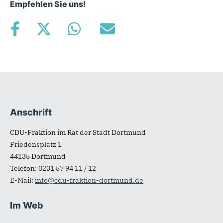
Empfehlen Sie uns!
Anschrift
Fußbereich
CDU-Fraktion im Rat der Stadt Dortmund
Friedensplatz 1
44135
Dortmund
Telefon:
0231 57 94 11 / 12
E-Mail:
info@cdu-fraktion-dortmund.de
Im Web