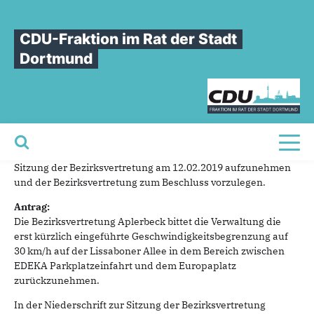
Sie sind hier
»
Lissaboner Allee
CDU-Fraktion im Rat der Stadt
Lissaboner
Allee
Dortmund
27.01.2019
Sehr geehrter Herr Bezirksbürgermeister,
die CDU-Fraktion in der Bezirksvertretung Dortmund
Toggl
Aplerbeck bittet folgenden Antrag in die Tagesordnung der
Sitzung der Bezirksvertretung am 12.02.2019 aufzunehmen
und der Bezirksvertretung zum Beschluss vorzulegen.
Antrag:
Die Bezirksvertretung Aplerbeck bittet die Verwaltung die
erst kürzlich eingeführte Geschwindigkeitsbegrenzung auf
30 km/h auf der Lissaboner Allee in dem Bereich zwischen
EDEKA Parkplatzeinfahrt und dem Europaplatz
zurückzunehmen.
In der Niederschrift zur Sitzung der Bezirksvertretung