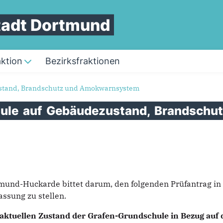
Stadt Dortmund
aktion
Bezirksfraktionen
ustand, Brandschutz und Amokwarnsystem
hule
auf
Gebäudezustand,
Brandschu
tmund-Huckarde bittet darum, den folgenden Prüfantrag i
ssung zu stellen.
 aktuellen Zustand der Grafen-Grundschule in Bezug auf