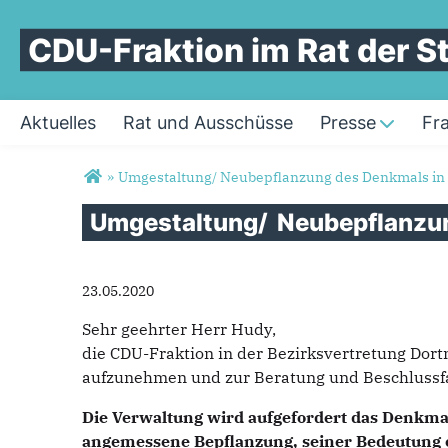
CDU-Fraktion im Rat der 
Aktuelles
Rat und Ausschüsse
Presse
Fr
Sie sind hier
»
Umgestaltung/ Neubepflanzung des Denkmals in K
Umgestaltung/
Neubepflanz
23.05.2020
Sehr geehrter Herr Hudy,
die CDU-Fraktion in der Bezirksvertretung Dor
aufzunehmen und zur Beratung und Beschlussfa
Die Verwaltung wird aufgefordert das Denkma
angemessene Bepflanzung, seiner Bedeutung e