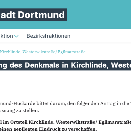
Stadt Dortmund
aktion
Bezirksfraktionen
irchlinde, Westerwikstraße/ Egilmarstraße
ung
des
Denkmals
in
Kirchlinde,
West
tmund-Huckarde bittet darum, den folgenden Antrag in di
ssung zu stellen.
l im Ortsteil Kirchlinde, Westerwikstraße/ Egilmarstra
inen gepflegten Eindruck zu verschaffen.