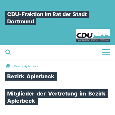
CDU-Fraktion im Rat der Stadt
Dortmund
Toggl
Sie sind hier
»
Bezirk Aplerbeck
Bezirk
Aplerbeck
Mitglieder
der
Vertretung
im
Bezirk
Aplerbeck