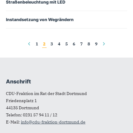
Straßenbeleuchtung mit LED
Instandsetzung von Wegrändern
Seiten
1
2
3
4
5
6
7
8
9
Anschrift
Fußbereich
CDU-Fraktion im Rat der Stadt Dortmund
Friedensplatz 1
44135
Dortmund
Telefon:
0231 57 94 11 / 12
E-Mail:
info@cdu-fraktion-dortmund.de