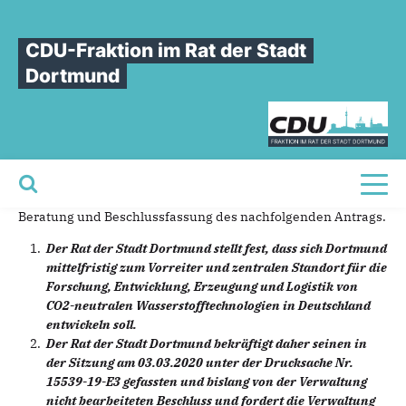
Sie sind hier
»
Dortmunder Wasserstoffstrategie
CDU-Fraktion im Rat der Stadt
Dortmunder
Wasserstoffstrategie
Dortmund
22.06.2021
Beschluss
Sehr geehrter Herr Oberbürgermeister,
Toggl
die CDU-Fraktion im Rat der Stadt Dortmund bittet um
Beratung und Beschlussfassung des nachfolgenden Antrags.
Der Rat der Stadt Dortmund stellt fest, dass sich Dortmund
mittelfristig zum Vorreiter und zentralen Standort für die
Forschung, Entwicklung, Erzeugung und Logistik von
CO2-neutralen Wasserstofftechnologien in Deutschland
entwickeln soll.
Der Rat der Stadt Dortmund bekräftigt daher seinen in
der Sitzung am 03.03.2020 unter der Drucksache Nr.
15539-19-E3 gefassten und bislang von der Verwaltung
nicht bearbeiteten Beschluss und fordert die Verwaltung